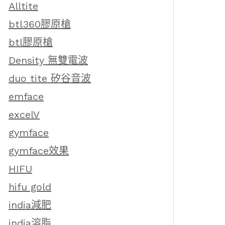
Alltite
btl360膠原槍
btl膠原槍
Density 無雙電波
duo tite 矽谷音波
emface
excelV
gymface
gymface效果
HIFU
hifu gold
india減肥
india溶脂