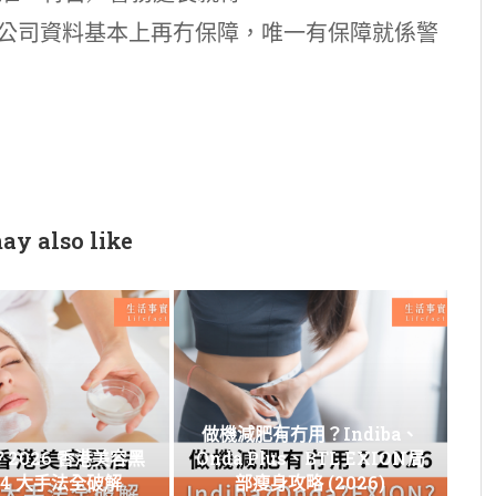
人公司資料基本上再冇保障，唯一有保障就係警
ay also like
做機減肥有冇用？Indiba、
2026 香港美容黑
Onda Plus、BTL EXION局
 4 大手法全破解
部瘦身攻略 (2026)