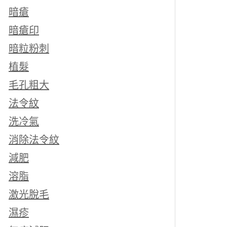
暗瘡
暗瘡印
暗粒粉刺
植髮
毛孔粗大
法令紋
洗冷氣
消除法令紋
減肥
溶脂
激光脫毛
濕疹