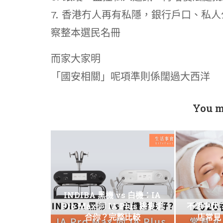
7. 香港冇人再有私隱，銀行戶口、私
察整本選民名冊
而家大家明
「國安相關」呢項準則係闊過大西洋
You m
INDIBA 黑機 vs 白機：IA
Pro Max 同 IA Plus 邊隻適
不想中伏？
合你？完整比較
店常見