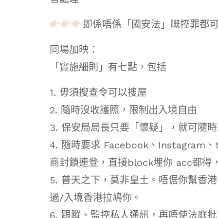
即係唔係「國安法」嘅控罪都
同場加映：
「實施細則」有七點，包括
1. 毋須搜查令可以搜屋
2. 隨時沒收護照，限制出入境自由
3. 保安局局長只要「懷疑」，就可隨
4. 隨時要求 Facebook、Instagram
商封鎖連登，直接block埋你 acc都
5. 普天之下，莫非皇土。唔倨你幫香
過/入境香港拉鳩你。
6. 跟蹤、監控私人通訊，再唔使法庭