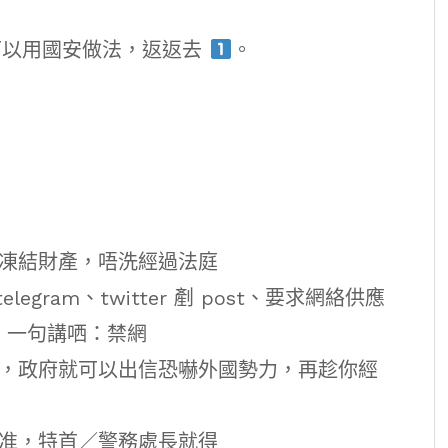
可以用國安做法，返返去
。
時凍結財產，唔洗經過法庭
、telegram、twitter 剷 post、要求網絡供應
得，一句講哂：禁網
港，政府就可以出信恐嚇外國勢力，再趁你經
批准，特首／警務處長就得