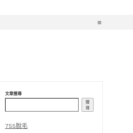
文章搜尋
搜
尋
755脫毛