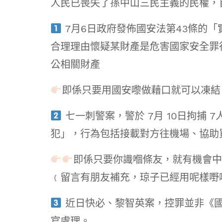
人民已喪失了孫中山三民主義的民權，
7月6日政府發佈國安法第43條的
合理理由懷疑某財產是危害國家安全罪
公相關財產
即係只要用國安嚟做藉口就可以凍結
七一刺警案，警於 7月 10日拘捕
犯」，行為包括接載對方往機場、協助
即係只要你識嗰條友，就有機會中
﹙留言有朋友補充，琼子已經用呢樣嘢
近日快必、黎智英案，控罪並非《國
官處理。