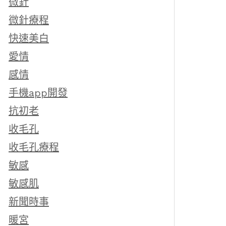
微針
微針療程
快速美白
愛情
感情
手機app開發
抗初老
收毛孔
收毛孔療程
敏感
敏感肌
新聞時事
暖宮