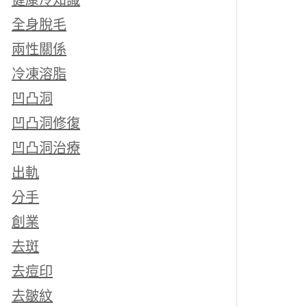
健康冷知識
全身脫毛
兩性關係
冷凍溶脂
凹凸洞
凹凸洞修復
凹凸洞治療
出軌
分手
創業
去斑
去痘印
去皺紋