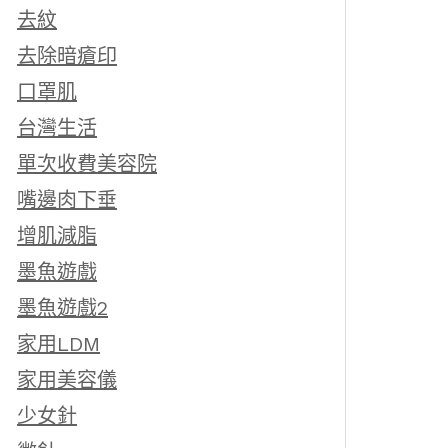
去紋
去除暗瘡印
口罩肌
台灣生活
單次收費美容院
嘴邊肉下垂
增肌減脂
墨魚遊戲
墨魚遊戲2
家用LDM
家用美容儀
少女針