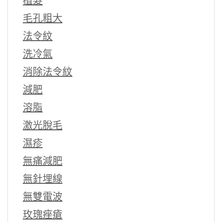
植髮
毛孔粗大
法令紋
洗冷氣
消除法令紋
減肥
溶脂
激光脫毛
濕疹
無痛減肥
無針埋線
無雙電波
玫瑰痤瘡