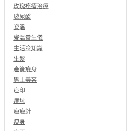
玫瑰痤瘡治療
玻尿酸
瓷溫
瓷溫養生儀
生活冷知識
生髮
產後瘦身
男士美容
痘印
痘坑
瘦瘦針
瘦身