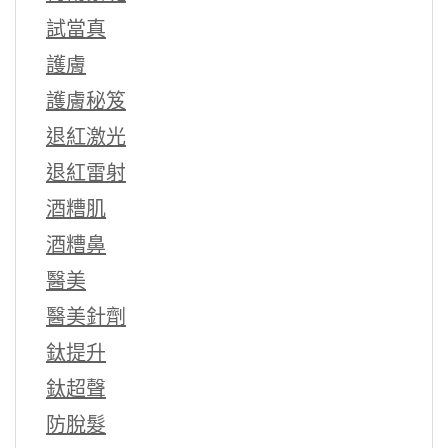
試當真
護膚
護膚秘笈
退紅激光
退紅雷射
酒糟肌
酒糟鼻
醫美
醫美針劑
鈦提升
鈦超聲
防脫髮