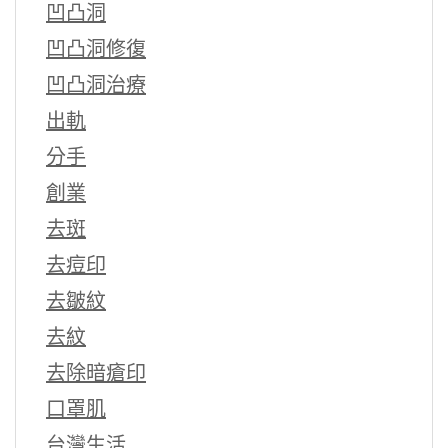
凹凸洞
凹凸洞修復
凹凸洞治療
出軌
分手
創業
去斑
去痘印
去皺紋
去紋
去除暗瘡印
口罩肌
台灣生活