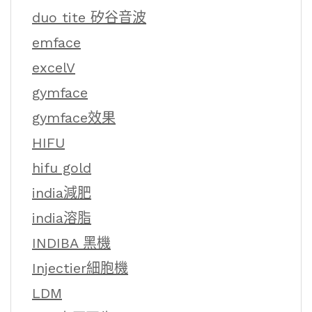
duo tite 矽谷音波
emface
excelV
gymface
gymface效果
HIFU
hifu gold
india減肥
india溶脂
INDIBA 黑機
Injectier細胞機
LDM