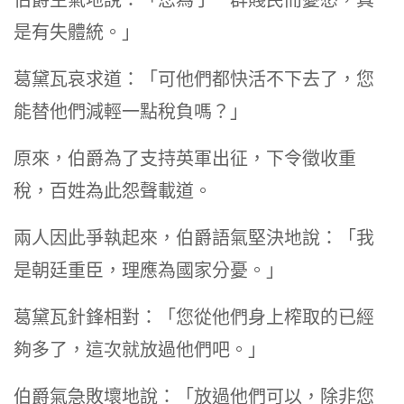
伯爵生氣地說：「您為了一群賤民而憂愁，真
是有失體統。」
葛黛瓦哀求道：「可他們都快活不下去了，您
能替他們減輕一點稅負嗎？」
原來，伯爵為了支持英軍出征，下令徵收重
稅，百姓為此怨聲載道。
兩人因此爭執起來，伯爵語氣堅決地說：「我
是朝廷重臣，理應為國家分憂。」
葛黛瓦針鋒相對：「您從他們身上榨取的已經
夠多了，這次就放過他們吧。」
伯爵氣急敗壞地說：「放過他們可以，除非您