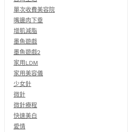
單次收費美容院
嘴邊肉下垂
增肌減脂
墨魚遊戲
墨魚遊戲2
家用LDM
家用美容儀
少女針
微針
微針療程
快速美白
愛情