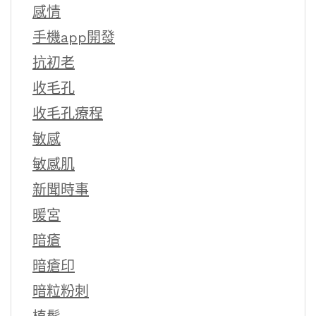
感情
手機app開發
抗初老
收毛孔
收毛孔療程
敏感
敏感肌
新聞時事
暖宮
暗瘡
暗瘡印
暗粒粉刺