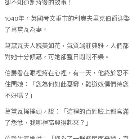
卻不知道她背後的故事！
1040年，英國考文垂市的利奧夫里克伯爵迎娶
了葛黛瓦為妻。
葛黛瓦夫人貌美如花，氣質端莊典雅，人們都
對她十分傾慕，可她卻整日悶悶不樂。
伯爵看在眼裡疼在心裡，有一天，他終於忍不
住問她：「您為何如此憂鬱，難道奴僕們待您
不好嗎？」
葛黛瓦搖搖頭，說：「這裡的百姓臉上都寫滿
了怨忿，我哪裡高興得起來？」