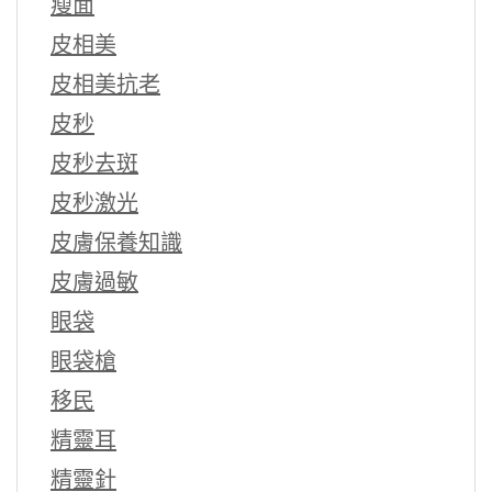
瘦面
皮相美
皮相美抗老
皮秒
皮秒去斑
皮秒激光
皮膚保養知識
皮膚過敏
眼袋
眼袋槍
移民
精靈耳
精靈針