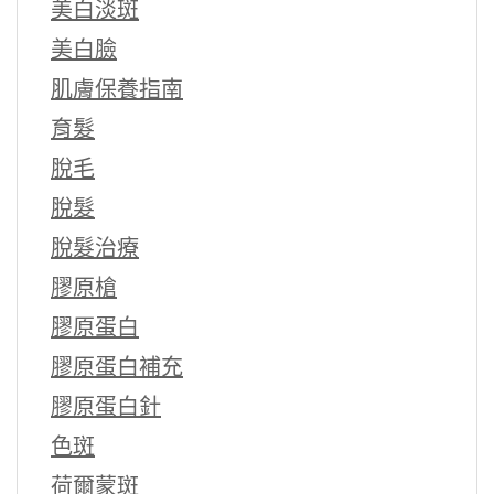
美白淡斑
美白臉
肌膚保養指南
育髮
脫毛
脫髮
脫髮治療
膠原槍
膠原蛋白
膠原蛋白補充
膠原蛋白針
色斑
荷爾蒙斑