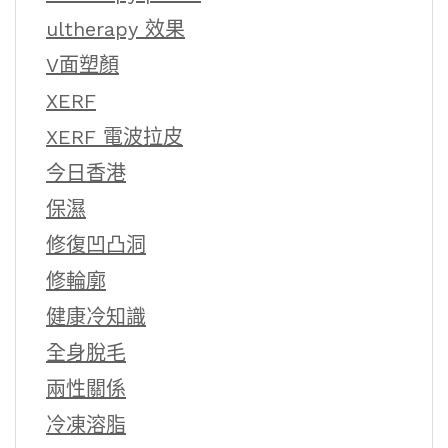
ultherapy 效果
V面塑顏
XERF
XERF 電波拉皮
今日香港
保濕
修復凹凸洞
修輪廓
健康冷知識
全身脫毛
兩性關係
冷凍溶脂