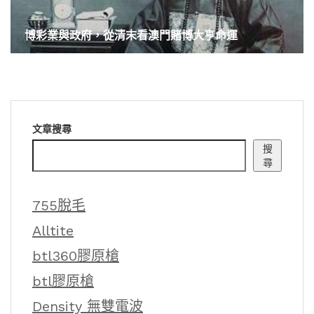
博彩業與政府，從清末看澳門賭博大亨命運
文章搜尋
搜
尋
755脫毛
Alltite
btl360膠原槍
btl膠原槍
Density 無雙電波