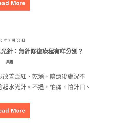
ead More
26 年 7 月 23 日
統水光針：無針修復療程有咩分別？
美容
想改善泛紅、乾燥、暗瘡後膚況不
諗起水光針。不過，怕痛、怕針口、
ead More