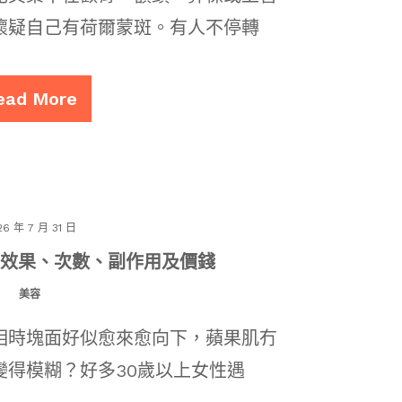
懷疑自己有荷爾蒙斑。有人不停轉
ead More
26 年 7 月 31 日
用？效果、次數、副作用及價錢
美容
相時塊面好似愈來愈向下，蘋果肌冇
變得模糊？好多30歲以上女性遇