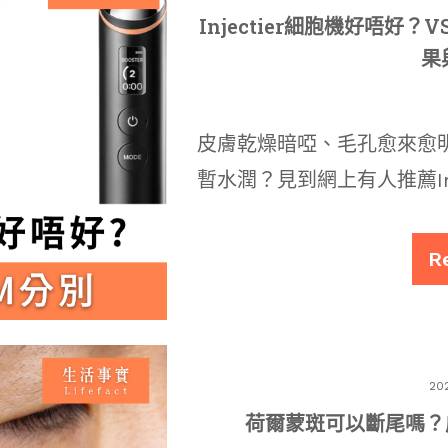
Injectier細胞機好唔好？
果
皮膚乾燥暗啞、毛孔愈來愈
暫水潤？見到網上有人推薦Inj
R
20
荷爾蒙斑可以斷尾嗎？