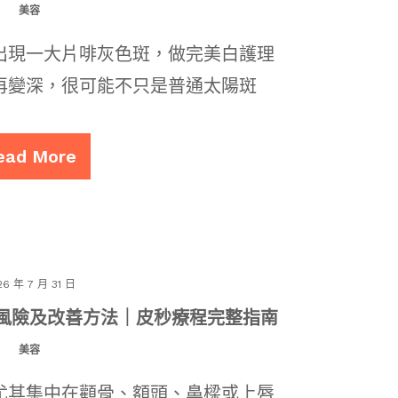
美容
出現一大片啡灰色斑，做完美白護理
再變深，很可能不只是普通太陽斑
ead More
26 年 7 月 31 日
風險及改善方法｜皮秒療程完整指南
美容
尤其集中在顴骨、額頭、鼻樑或上唇