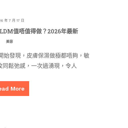
26 年 7 月 17 日
究竟LDM值唔值得做？2026年最新
美容
都開始發現，皮膚保濕做極都唔夠，敏
紋同鬆弛感，一次過湧現，令人
ead More