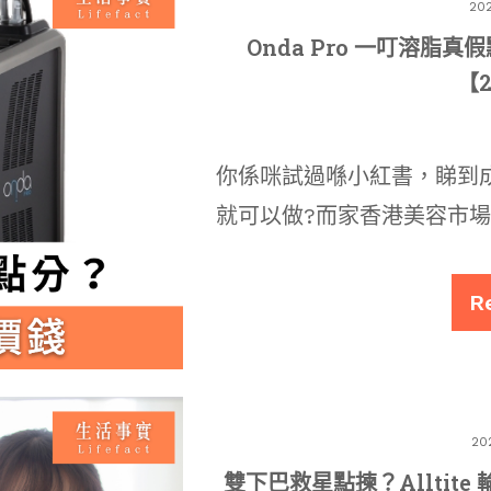
20
Onda Pro 一叮溶脂
【
你係咪試過喺小紅書，睇到成日
就可以做?而家香港美容市場
R
20
雙下巴救星點揀？Alltite 輪