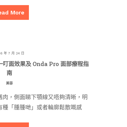
ead More
26 年 7 月 24 日
一叮面效果及 Onda Pro 面部療程指
南
美容
嚿肉，側面睇下顎線又唔夠清晰，明
有種「腫腫哋」或者輪廓鬆散嘅感