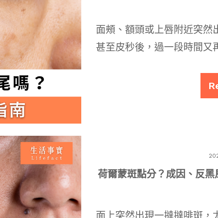
面頰、額頭或上唇附近突然
甚至皮秒後，過一段時間又
R
20
荷爾蒙斑點分？成因、反黑
面上突然出現一撻撻啡斑，