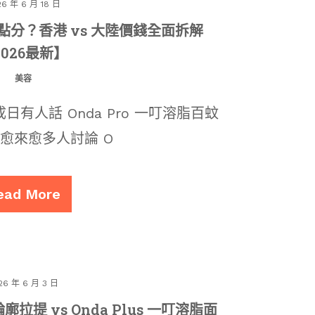
26 年 6 月 18 日
真假點分？香港 vs 大陸價錢全面拆解
2026最新】
美容
有人話 Onda Pro 一叮溶脂百蚊
愈來愈多人討論 O
ead More
26 年 6 月 3 日
廓拉提 vs Onda Plus 一叮溶脂面