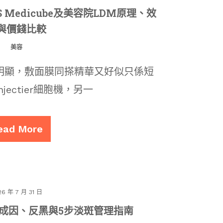
VS Medicube及美容院LDM原理、效
與價錢比較
美容
明顯，敷面膜同搽精華又好似只係短
ectier細胞機，另一
ead More
26 年 7 月 31 日
成因、反黑與5步淡斑管理指南