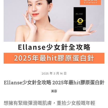
2025 年 3 月 14 日
Ellanse少女針全攻略 2025年最hit膠原蛋白針
美容
想擁有緊緻彈滑嘅肌膚，重拾少女般嘅年輕