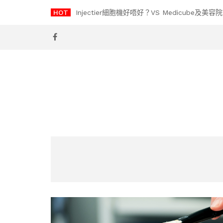
Skip
HOT
Injectier細胞機好唔好？VS Medicube
to
content