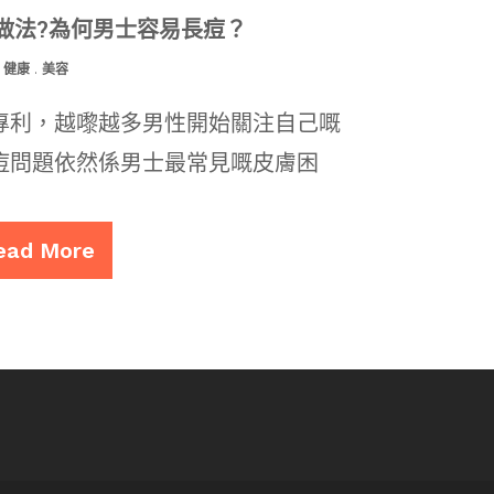
做法?為何男士容易長痘？
健康
.
美容
專利，越嚟越多男性開始關注自己嘅
痘問題依然係男士最常見嘅皮膚困
ead More