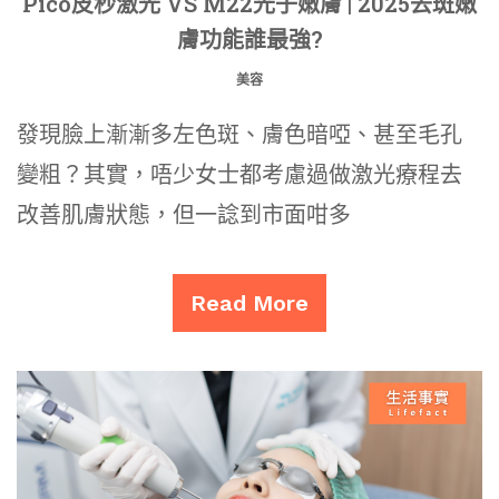
Pico皮秒激光 VS M22光子嫩膚 | 2025去斑嫩
膚功能誰最強?
美容
發現臉上漸漸多左色斑、膚色暗啞、甚至毛孔
變粗？其實，唔少女士都考慮過做激光療程去
改善肌膚狀態，但一諗到市面咁多
Read More