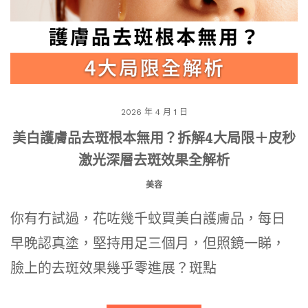
2026 年 4 月 1 日
美白護膚品去斑根本無用？拆解4大局限＋皮秒
激光深層去斑效果全解析
美容
你有冇試過，花咗幾千蚊買美白護膚品，每日
早晚認真塗，堅持用足三個月，但照鏡一睇，
臉上的去斑效果幾乎零進展？斑點