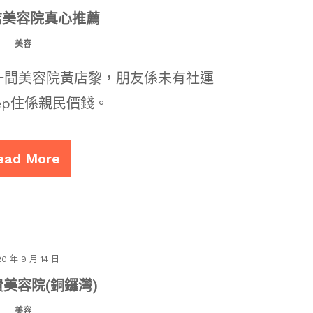
店美容院真心推薦
美容
介紹我一間美容院黃店黎，朋友係未有社運
ep住係親民價錢。
ead More
20 年 9 月 14 日
美容院(銅鑼灣)
美容