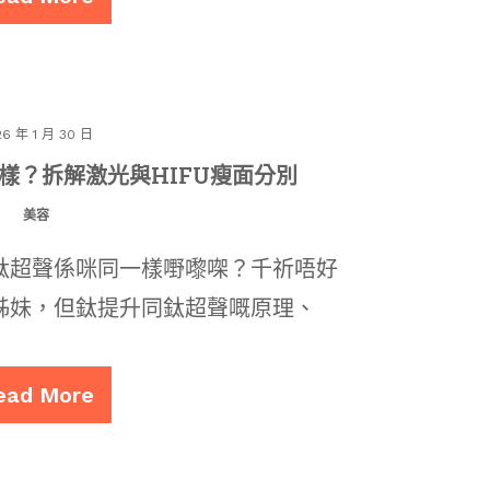
26 年 1 月 30 日
樣？拆解激光與HIFU瘦面分別
美容
鈦超聲係咪同一樣嘢嚟㗎？千祈唔好
姊妹，但鈦提升同鈦超聲嘅原理、
ead More