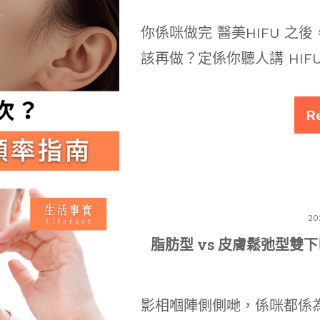
你係咪做完 醫美HIFU 
該再做？定係你聽人講 HIF
R
20
脂肪型 vs 皮膚鬆弛型
影相嗰陣側側哋，係咪都係