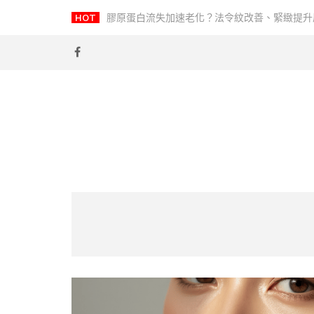
Skip
HOT
無針埋線價錢 202
-
to
content