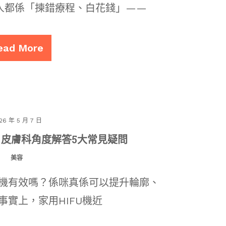
人都係「揀錯療程、白花錢」——
ead More
26 年 5 月 7 日
？皮膚科角度解答5大常見疑問
美容
U機有效嗎？係咪真係可以提升輪廓、
事實上，家用HIFU機近