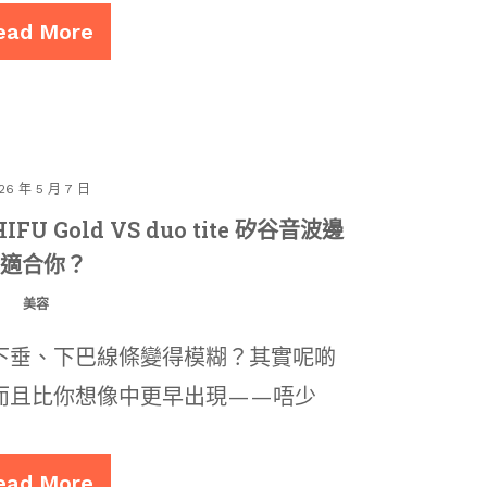
ead More
26 年 5 月 7 日
U Gold VS duo tite 矽谷音波邊
個適合你？
美容
下垂、下巴線條變得模糊？其實呢啲
而且比你想像中更早出現——唔少
ead More