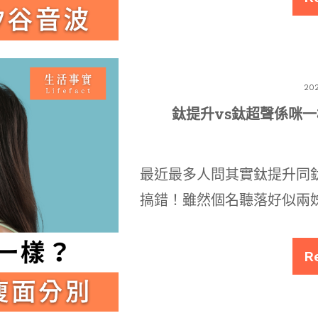
20
鈦提升vs鈦超聲係咪一
最近最多人問其實鈦提升同
搞錯！雖然個名聽落好似兩
R