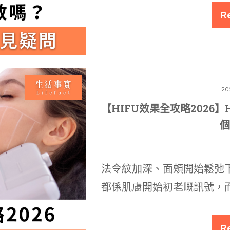
R
20
【HIFU效果全攻略2026】HIF
法令紋加深、面頰開始鬆弛
都係肌膚開始初老嘅訊號，
R