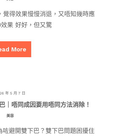
之後，覺得效果慢慢消退，又唔知幾時應
U效果 好好，但又驚
ead More
26 年 5 月 7 日
雙下巴｜唔同成因要用唔同方法消除！
美容
為咗避開雙下巴？雙下巴問題困擾住