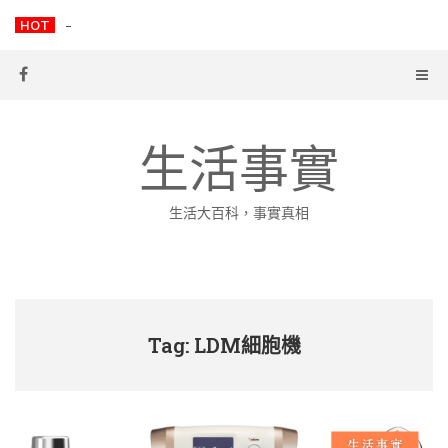
Skip
HOT
中國「賣身女村」最年輕的女孩被冷血攝影師拍下來
to
content
生活事實
生活大百科，事實真相
Tag: LDM細胞機