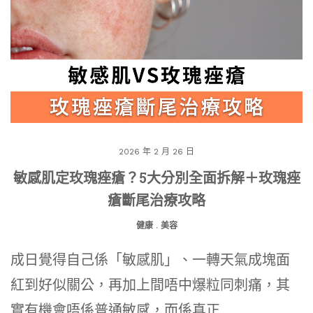
2026 年 2 月 26 日
敏感肌定玫瑰痤瘡？5大分別全面拆解＋玫瑰痤
瘡斷尾治療攻略
健康
.
美容
成日覺得自己係「敏感肌」、一轉天氣成塊面
紅到好似關公，再加上間唔中爆粒同刺痛，其
實有機會唔係普通敏感，而係真正