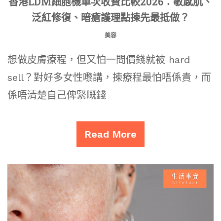
香港LDM細胞機單次收費比較2026：敏感肌、
泛紅修復、暗瘡護理點揀先最抵做？
美容
想做皮膚療程，但又怕一問價錢就被 hard
sell？對好多女性嚟講，揀療程最怕唔係貴，而
係唔清楚自己俾緊嘅錢
Read More