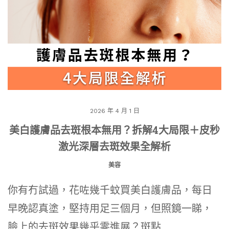
2026 年 4 月 1 日
美白護膚品去斑根本無用？拆解4大局限＋皮秒
激光深層去斑效果全解析
美容
你有冇試過，花咗幾千蚊買美白護膚品，每日
早晚認真塗，堅持用足三個月，但照鏡一睇，
臉上的去斑效果幾乎零進展？斑點