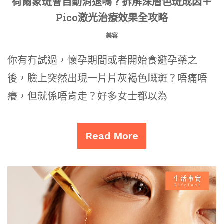
荷爾蒙斑會自動消退嗎？拆解深層色斑成因＋
Pico激光治療效果全攻略
美容
你有冇試過，懷孕期間或者開始食避孕藥之
後，臉上突然出現一片片灰褐色嘅斑？唔痛唔
癢，但就係唔肯走？好多女士都以為
Read More