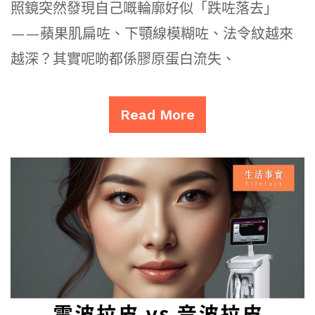
照鏡突然發現自己嘅輪廓好似「跌咗落去」
——蘋果肌扁咗、下顎線模糊咗、法令紋越來
越深？其實呢啲都係膠原蛋白流失、
Read More