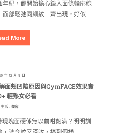
個年紀，都開始擔心鏡入面條輪廓線
，面部鬆弛同細紋一齊出現，好似
ead More
25 年 12 月 9 日
解面頰凹陷原因與GymFACE效果實
0+ 輕熟女必看
生活
.
美容
無發現塊面硬係無以前咁飽滿？明明訓
地，法令紋又深咗，搞到個樣