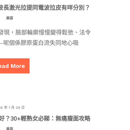
e：三波長激光拉提同電波拉皮有咩分別？
美容
始發現，臉部輪廓慢慢變得鬆弛、法令
—呢個係膠原蛋白流失同地心吸
ead More
26 年 1 月 29 日
 邊個好？30+輕熟女必睇：無痛瘦面攻略
美容