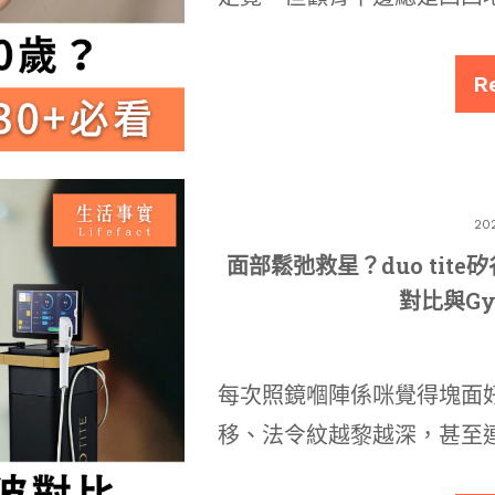
R
20
面部鬆弛救星？duo tit
對比與Gy
每次照鏡嗰陣係咪覺得塊面
移、法令紋越黎越深，甚至