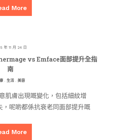
ead More
5 年 11 月 24 日
rmage vs Emface面部提升全指
南
康
.
生活
.
美容
留意肌膚出現嘅變化，包括細紋增
失，呢啲都係抗衰老同面部提升嘅
ead More