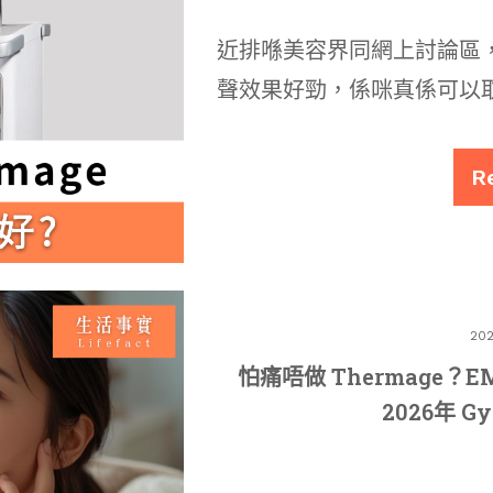
近排喺美容界同網上討論區
聲效果好勁，係咪真係可以取代
R
202
怕痛唔做 Thermage？EM
2026年 G