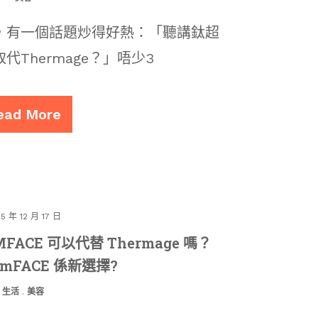
，有一個話題炒得好熱：「聽講鈦超
Thermage？」唔少3
ead More
5 年 12 月 17 日
FACE 可以代替 Thermage 嗎？
ymFACE 係新選擇?
生活
.
美容