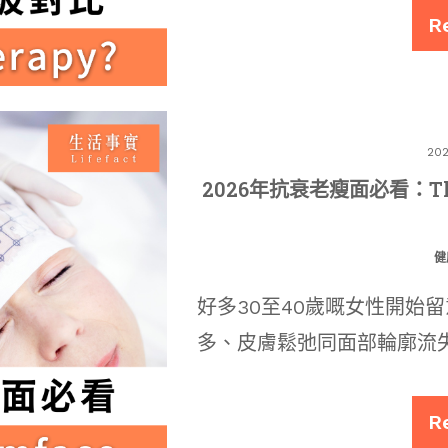
R
202
2026年抗衰老瘦面必看：The
健
好多30至40歲嘅女性開始
多、皮膚鬆弛同面部輪廓流
R