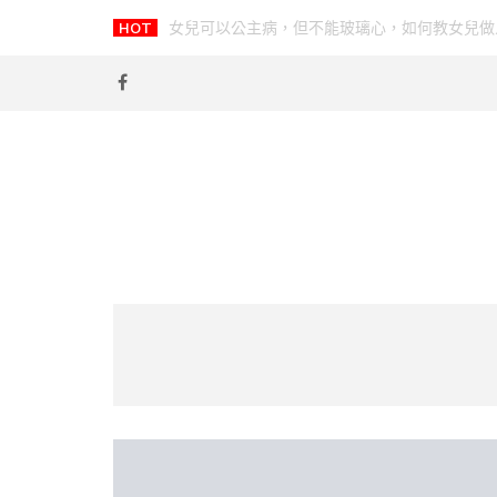
Skip
HOT
美國流感死的人比武漢肺炎多？我們一齊來看
-
to
content