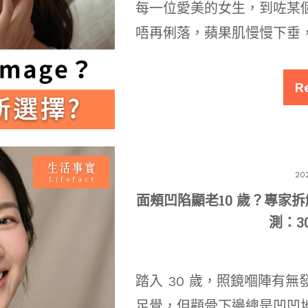
每一位愛美的女生，到咗某
唔再俐落，蘋果肌慢慢下垂
R
20
面頰凹陷顯老10 歲？專家拆
測：3
踏入 30 歲，照鏡嗰陣有
足覺，但顴骨下邊總是凹凹