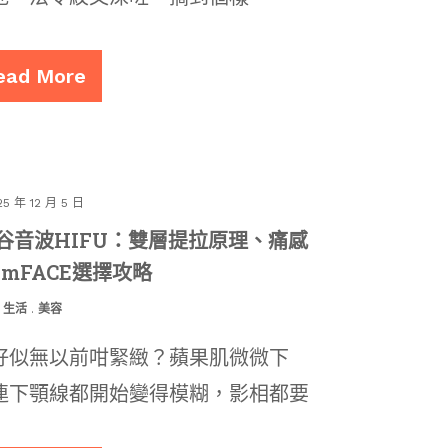
ead More
25 年 12 月 5 日
e矽谷音波HIFU：雙層提拉原理、痛感
mFACE選擇攻略
生活
.
美容
好似無以前咁緊緻？蘋果肌微微下
連下顎線都開始變得模糊，影相都要