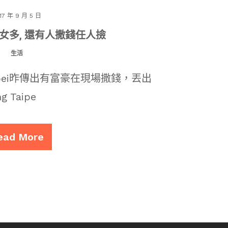
17 年 9 月 5 日
女多, 還有人撒錢任人撿
生活
ipei昨傳出有富豪在現場撒錢，丟出
Taipe
ead More