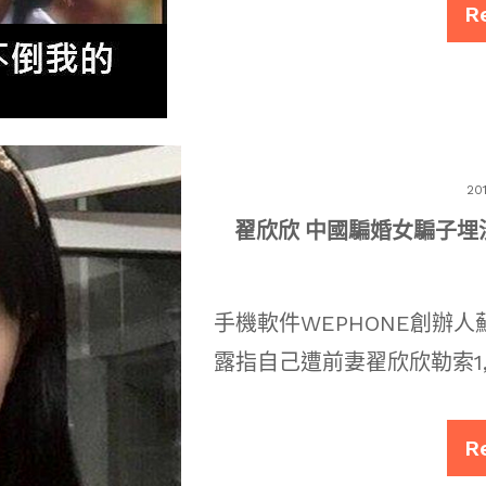
R
20
翟欣欣 中國騙婚女騙子埋
手機軟件WEPHONE創辦
露指自己遭前妻翟欣欣勒索1,
R