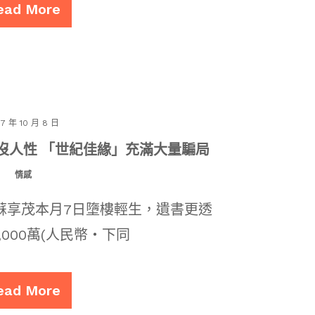
ead More
17 年 10 月 8 日
沒人性 「世紀佳緣」充滿大量騙局
情感
人蘇享茂本月7日墮樓輕生，遺書更透
000萬(人民幣‧下同
ead More