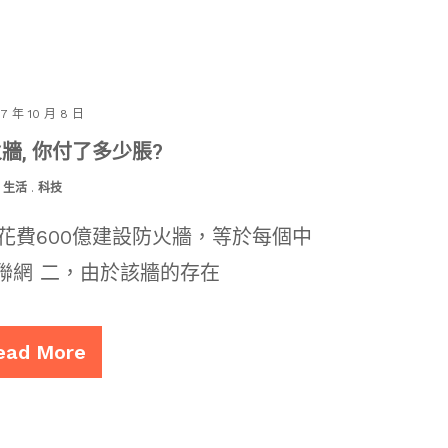
17 年 10 月 8 日
牆, 你付了多少脹?
生活
.
科技
花費600億建設防火牆，等於每個中
聯網 二，由於該牆的存在
ead More