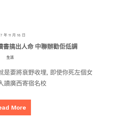
17 年 11 月 18 日
讀書搞出人命 中聯辦勸佢低調
生活
 就是要將衰野收埋, 即使你死左個女
前入讀廣西寄宿名校
ead More