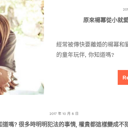
20
原來楊冪從小就
經常被傳快要離婚的楊冪和劉
的童年玩伴, 你知道嗎?
R
2017 年 10 月 8 日
知道嗎? 很多時明明犯法的事情, 權貴都這樣變成不犯