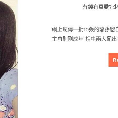
有錢有真愛? 
網上瘋傳一批10張的爺孫戀
主角則剛成年 相中兩人擺出
R