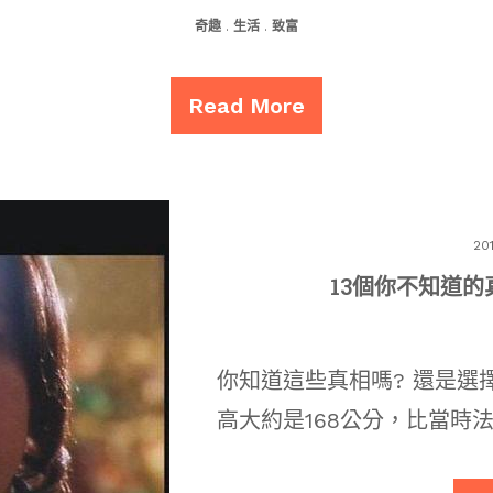
奇趣
.
生活
.
致富
Read More
20
13個你不知道的
你知道這些真相嗎? 還是選
高大約是168公分，比當時