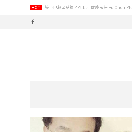
Skip
HOT
【大埔宏福苑火災應急錢】緊急救援基金金額及
to
content