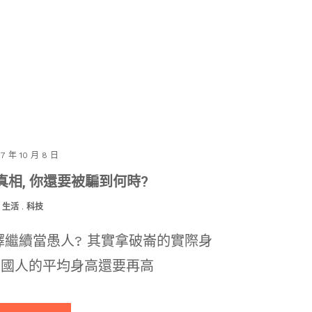
17 年 10 月 8 日
真相, 你還要被騙到何時?
生活
.
科技
擇繼續當愚人? 其實拿破崙的實際身
法國人的平均身高還要再高