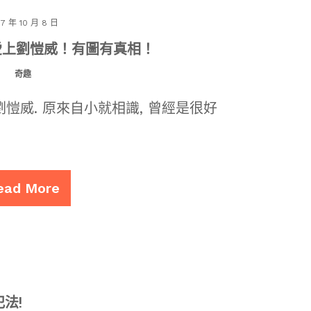
17 年 10 月 8 日
愛上劉愷威！有圖有真相！
奇趣
愷威. 原來自小就相識, 曾經是很好
ead More
法!