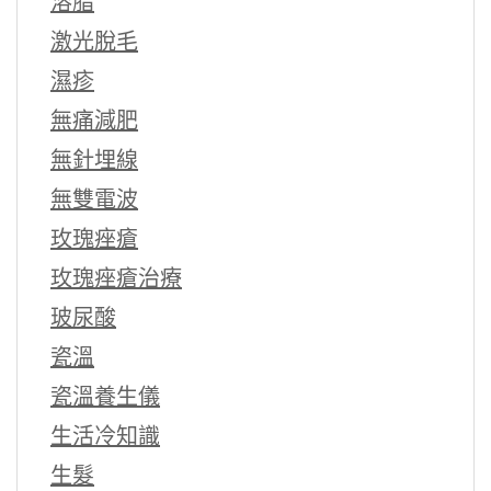
溶脂
激光脫毛
濕疹
無痛減肥
無針埋線
無雙電波
玫瑰痤瘡
玫瑰痤瘡治療
玻尿酸
瓷溫
瓷溫養生儀
生活冷知識
生髮