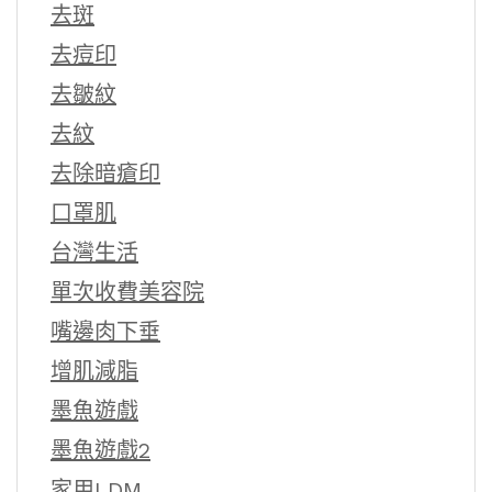
去斑
去痘印
去皺紋
去紋
去除暗瘡印
口罩肌
台灣生活
單次收費美容院
嘴邊肉下垂
增肌減脂
墨魚遊戲
墨魚遊戲2
家用LDM