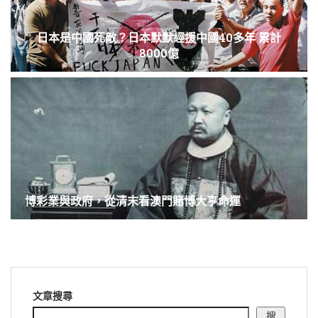
日本是中國死敵？日本默默經援中國40多年 累計
8000億
博彩業與政府，從清末看澳門賭博大亨命運
文章搜尋
搜