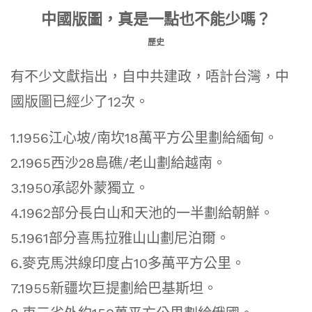
中國版圖，真是一點也不能少嗎？
歷史
有不少文獻指出，自中共建政，唔計台灣，中
國版圖已經少了12次。
1.1956江心坡/南坎18萬平方公里劃給緬甸。
2.1965西沙28島礁/老山劃給越南。
3.1950承認外蒙獨立。
4.1962部分長白山和天池的一半劃給朝鮮。
5.1961部分喜馬拉雅山山劃尼泊爾。
6.麥克馬洪線印度占10多萬平方公里。
7.1955新疆坎巨提劃給巴基斯坦。