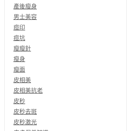
產後瘦身
男士美容
痘印
痘坑
瘦瘦針
瘦身
瘦面
皮相美
皮相美抗老
皮秒
皮秒去斑
皮秒激光