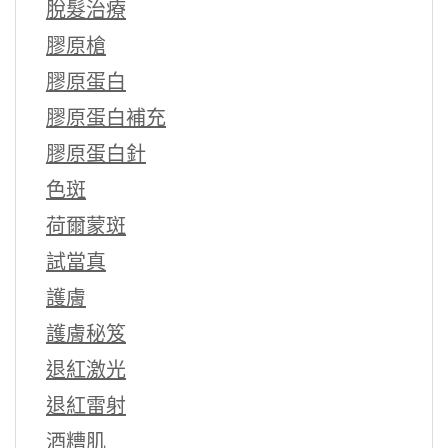
脫髮治療
膠原槍
膠原蛋白
膠原蛋白補充
膠原蛋白針
色斑
荷爾蒙斑
試當真
護膚
護膚秘笈
退紅激光
退紅雷射
酒糟肌