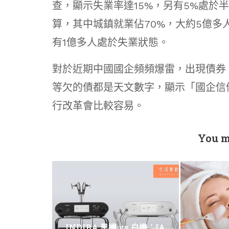
查，顯示失業率達15%，另有5%處於
算，其中城鎮就業佔70%，大約5億多
有1億多人處於失業狀態。
對於近期中國國企頻頻爆雷，出現債券
等欠的債都是天文數字，顯示「國企信
行改革會比較容易。
You m
INDIBA 黑機 vs 白機：IA