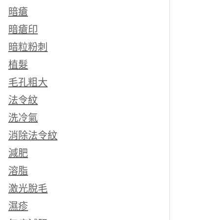
暗瘡
暗瘡印
暗粒粉刺
植髮
毛孔粗大
法令紋
洗冷氣
消除法令紋
減肥
溶脂
激光脫毛
濕疹