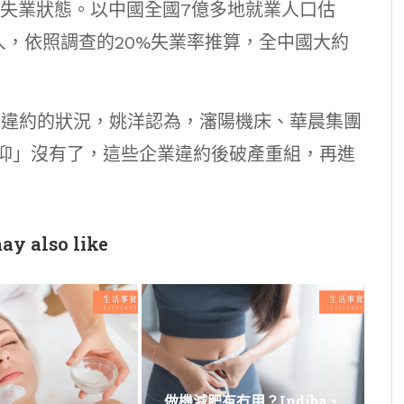
半失業狀態。以中國全國7億多地就業人口估
人，依照調查的20%失業率推算，全中國大約
 違約的狀況，姚洋認為，瀋陽機床、華晨集團
仰」沒有了，這些企業違約後破產重組，再進
ay also like
做機減肥有冇用？Indiba、