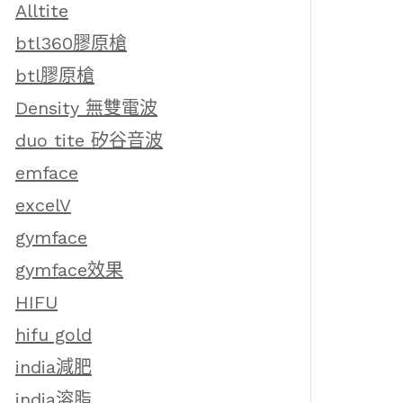
Alltite
btl360膠原槍
btl膠原槍
Density 無雙電波
duo tite 矽谷音波
emface
excelV
gymface
gymface效果
HIFU
hifu gold
india減肥
india溶脂