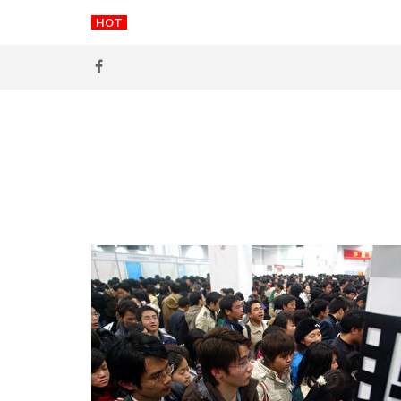
Skip
HOT
無雙電波 vs Thermage FLX：2026 香港電
to
content