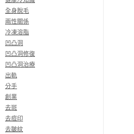
健康冷知識
全身脫毛
兩性關係
冷凍溶脂
凹凸洞
凹凸洞修復
凹凸洞治療
出軌
分手
創業
去斑
去痘印
去皺紋