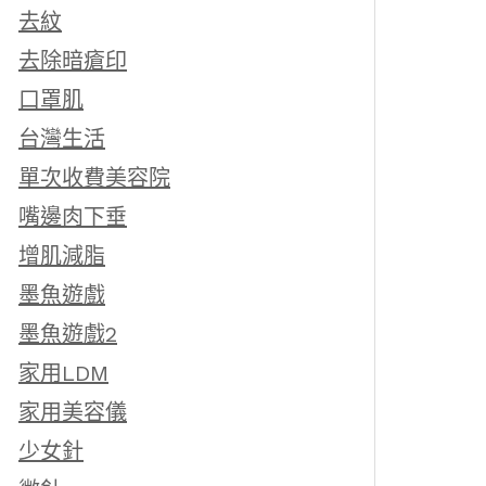
去紋
去除暗瘡印
口罩肌
台灣生活
單次收費美容院
嘴邊肉下垂
增肌減脂
墨魚遊戲
墨魚遊戲2
家用LDM
家用美容儀
少女針