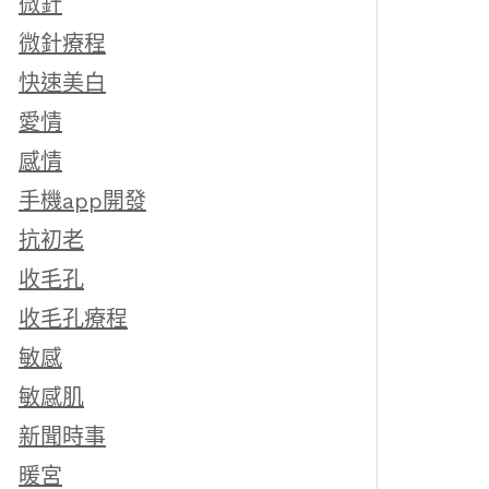
微針
微針療程
快速美白
愛情
感情
手機app開發
抗初老
收毛孔
收毛孔療程
敏感
敏感肌
新聞時事
暖宮