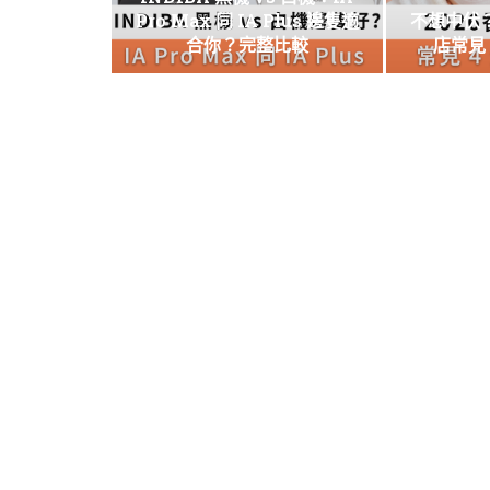
Pro Max 同 IA Plus 邊隻適
不想中伏？
合你？完整比較
店常見