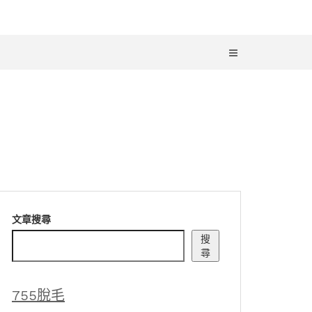
文章搜尋
搜
尋
755脫毛