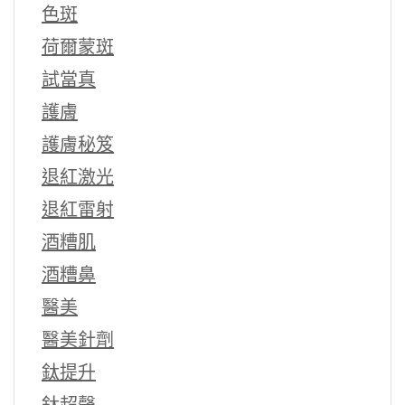
色斑
荷爾蒙斑
試當真
護膚
護膚秘笈
退紅激光
退紅雷射
酒糟肌
酒糟鼻
醫美
醫美針劑
鈦提升
鈦超聲