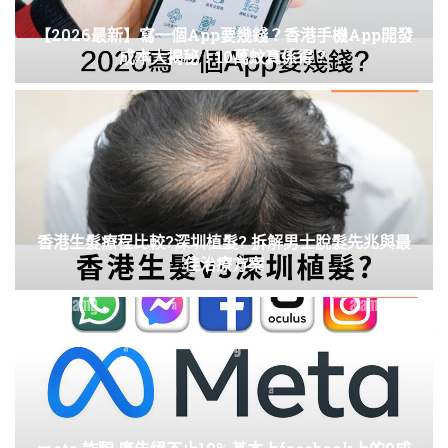
【2026最新】寫一個App要幾錢？香港手機App開發
成本大揭秘！10萬蚊真係得？
香港生髮療程比較?深圳植髮? 拆解男士脫髮先兆與最
佳治療方案