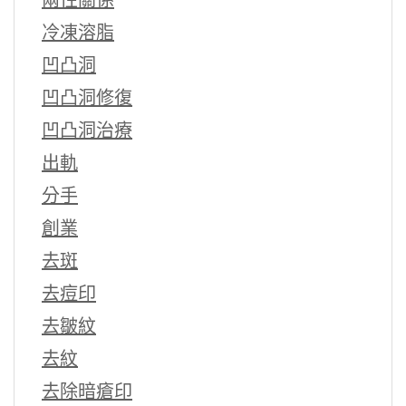
冷凍溶脂
凹凸洞
凹凸洞修復
凹凸洞治療
出軌
分手
創業
去斑
去痘印
去皺紋
去紋
去除暗瘡印