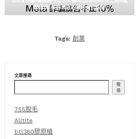
meta 詐騙 廣告絕不止10% 基本上facebook上的9成
都是伏! 美容黑店的最佳合作伙伴
Tags:
創業
文章搜尋
搜
尋
755脫毛
Alltite
btl360膠原槍