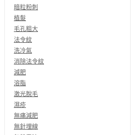
暗粒粉刺
植髮
毛孔粗大
法令紋
洗冷氣
消除法令紋
減肥
溶脂
激光脫毛
濕疹
無痛減肥
無針埋線