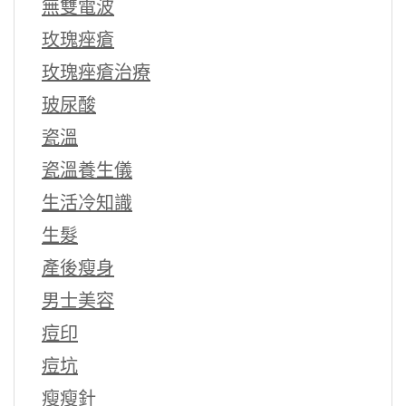
無雙電波
玫瑰痤瘡
玫瑰痤瘡治療
玻尿酸
瓷溫
瓷溫養生儀
生活冷知識
生髮
產後瘦身
男士美容
痘印
痘坑
瘦瘦針