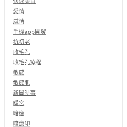
快速美白
愛情
感情
手機app開發
抗初老
收毛孔
收毛孔療程
敏感
敏感肌
新聞時事
暖宮
暗瘡
暗瘡印