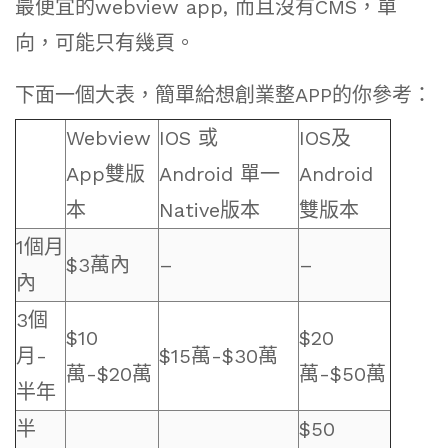
最便宜的webview app, 而且沒有CMS，單
向，可能只有幾頁。
下面一個大表，簡單給想創業整APP的你參考：
Webview
IOS 或
IOS及
App雙版
Android 單一
Android
本
Native版本
雙版本
1個月
$3萬內
–
–
內
3個
$10
$20
月-
$15萬-$30萬
萬-$20萬
萬-$50萬
半年
半
$50