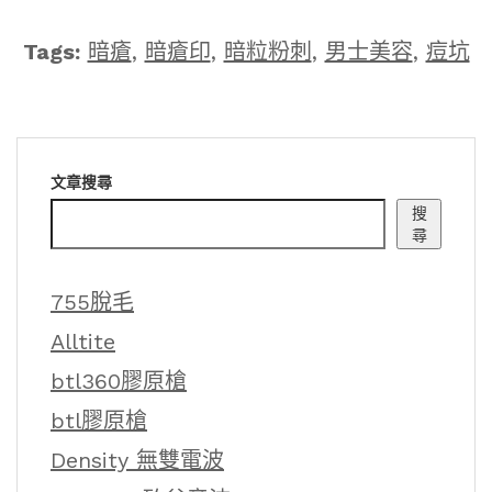
Tags:
暗瘡
,
暗瘡印
,
暗粒粉刺
,
男士美容
,
痘坑
文章搜尋
搜
尋
755脫毛
Alltite
btl360膠原槍
btl膠原槍
Density 無雙電波