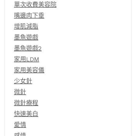
單次收費美容院
嘴邊肉下垂
增肌減脂
墨魚遊戲
墨魚遊戲2
家用LDM
家用美容儀
少女針
微針
微針療程
快速美白
愛情
感情