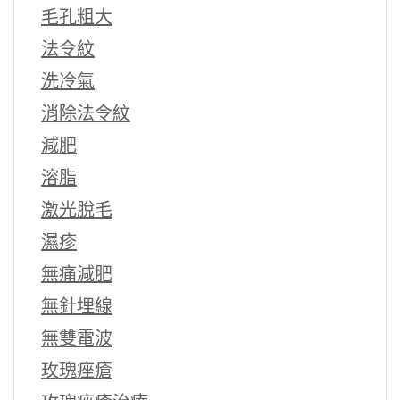
毛孔粗大
法令紋
洗冷氣
消除法令紋
減肥
溶脂
激光脫毛
濕疹
無痛減肥
無針埋線
無雙電波
玫瑰痤瘡