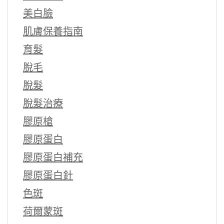
美白臉
肌膚保養指南
育髮
脫毛
脫髮
脫髮治療
膠原槍
膠原蛋白
膠原蛋白補充
膠原蛋白針
色斑
荷爾蒙斑