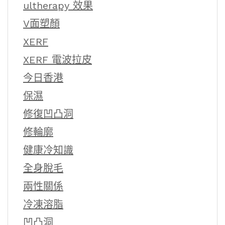
ultherapy 效果
V面塑顏
XERF
XERF 電波拉皮
今日香港
保濕
修復凹凸洞
修輪廓
健康冷知識
全身脫毛
兩性關係
冷凍溶脂
凹凸洞