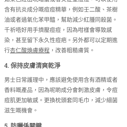
含有抗炎成分嘅痘痘精華，例如壬二酸、茶樹
油或者過氧化苯甲醯，幫助減少紅腫同殺菌。
千祈唔好用手擠壓痘痘，因為咁樣會導致感
染，甚至留下永久性痘疤。另外都可以定期進
行
杏仁酸煥膚療程
，改善粗糙膚質。
4. 保持皮膚清爽乾淨
男士日常護理中，應該避免使用含有酒精或者
香料嘅產品，因為呢啲成分會刺激皮膚，令痘
痘肌更加敏感。更換枕頭套同毛巾，減少細菌
滋生嘅機會。
5. 防曬係關鍵