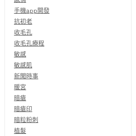
手機app開發
抗初老
收毛孔
收毛孔療程
敏感
敏感肌
新聞時事
暖宮
暗瘡
暗瘡印
暗粒粉刺
植髮