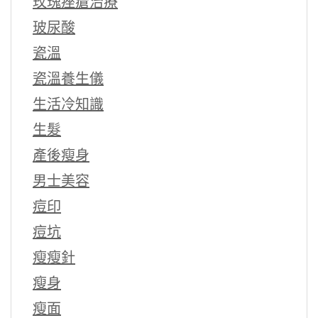
玫瑰痤瘡治療
玻尿酸
瓷溫
瓷溫養生儀
生活冷知識
生髮
產後瘦身
男士美容
痘印
痘坑
瘦瘦針
瘦身
瘦面