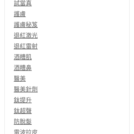
試當真
護膚
護膚秘笈
退紅激光
退紅雷射
酒糟肌
酒糟鼻
醫美
醫美針劑
鈦提升
鈦超聲
防脫髮
電波拉皮