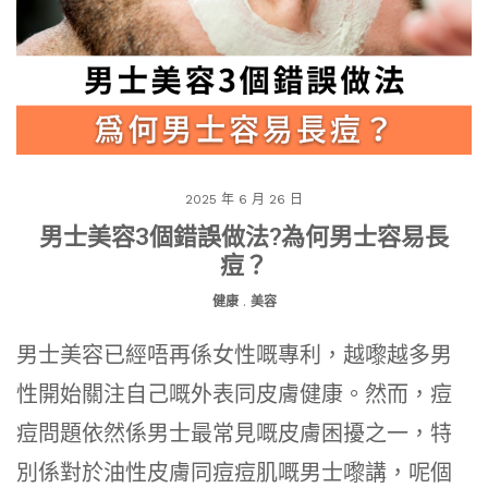
2025 年 6 月 26 日
男士美容3個錯誤做法?為何男士容易長
痘？
健康
.
美容
男士美容已經唔再係女性嘅專利，越嚟越多男
性開始關注自己嘅外表同皮膚健康。然而，痘
痘問題依然係男士最常見嘅皮膚困擾之一，特
別係對於油性皮膚同痘痘肌嘅男士嚟講，呢個