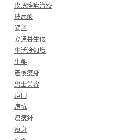
玫瑰痤瘡治療
玻尿酸
瓷溫
瓷溫養生儀
生活冷知識
生髮
產後瘦身
男士美容
痘印
痘坑
瘦瘦針
瘦身