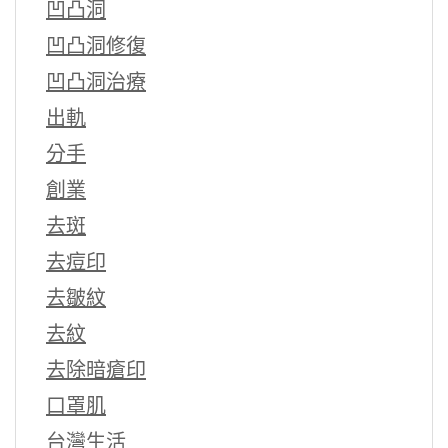
凹凸洞
凹凸洞修復
凹凸洞治療
出軌
分手
創業
去斑
去痘印
去皺紋
去紋
去除暗瘡印
口罩肌
台灣生活