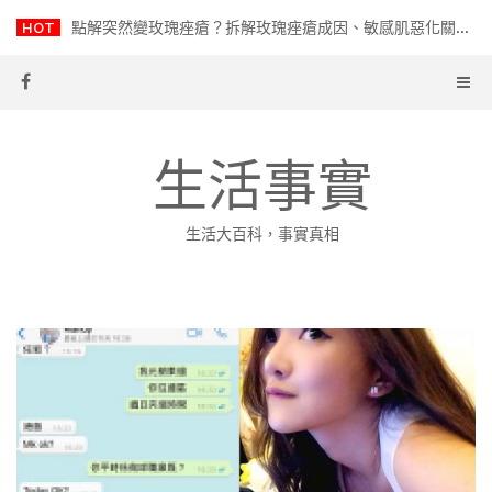
Skip
HOT
點解突然變玫瑰痤瘡？拆解玫瑰痤瘡成因、敏感肌惡化關鍵
to
content
生活事實
生活大百科，事實真相