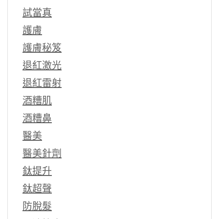
試當真
護膚
護膚秘笈
退紅激光
退紅雷射
酒糟肌
酒糟鼻
醫美
醫美針劑
鈦提升
鈦超聲
防脫髮