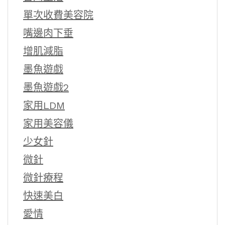
單次收費美容院
嘴邊肉下垂
增肌減脂
墨魚遊戲
墨魚遊戲2
家用LDM
家用美容儀
少女針
微針
微針療程
快速美白
愛情