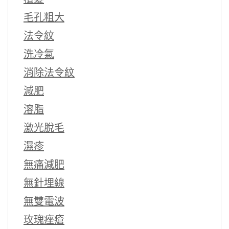
毛孔粗大
法令紋
洗冷氣
消除法令紋
減肥
溶脂
激光脫毛
濕疹
無痛減肥
無針埋線
無雙電波
玫瑰痤瘡