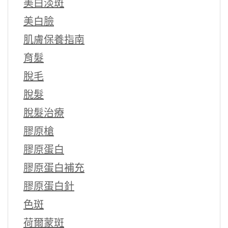
美白淡斑
美白臉
肌膚保養指南
育髮
脫毛
脫髮
脫髮治療
膠原槍
膠原蛋白
膠原蛋白補充
膠原蛋白針
色斑
荷爾蒙斑