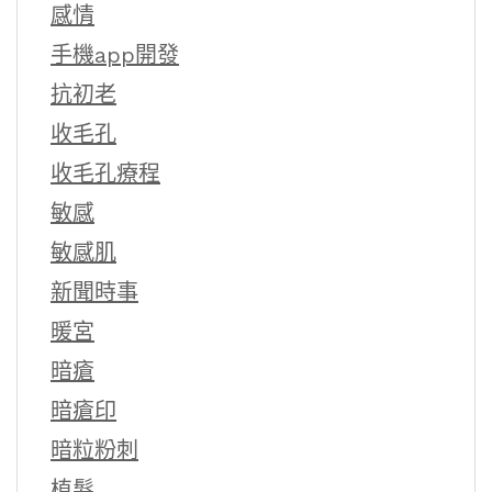
感情
手機app開發
抗初老
收毛孔
收毛孔療程
敏感
敏感肌
新聞時事
暖宮
暗瘡
暗瘡印
暗粒粉刺
植髮