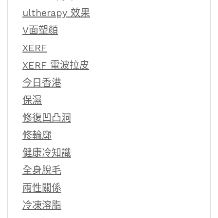
ultherapy 效果
V面塑顏
XERF
XERF 電波拉皮
今日香港
保濕
修復凹凸洞
修輪廓
健康冷知識
全身脫毛
兩性關係
冷凍溶脂