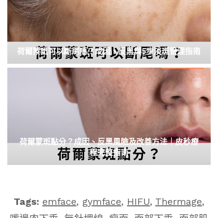
荷爾蒙斑可以斷尾嗎？成因、反黑與5步淡斑管理指南
荷爾蒙斑點分？成因、反黑風險及改善方法｜皮秒療
程完整指南
Tags:
emface
,
gymface
,
HIFU
,
Thermage
,