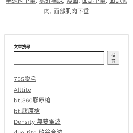
嘴邊肉下垂
,
無針埋線
,
瘦面
,
面部下垂
,
面部肌
肉
,
面部肌肉下垂
文章搜尋
搜
尋
755脫毛
Alltite
btl360膠原槍
btl膠原槍
Density 無雙電波
duo tite 矽谷音波