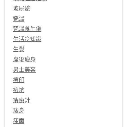
玻尿酸
瓷溫
瓷溫養生儀
生活冷知識
生髮
產後瘦身
男士美容
痘印
痘坑
瘦瘦針
瘦身
瘦面