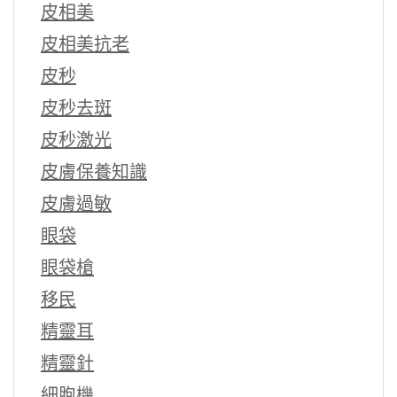
皮相美
皮相美抗老
皮秒
皮秒去斑
皮秒激光
皮膚保養知識
皮膚過敏
眼袋
眼袋槍
移民
精靈耳
精靈針
細胞機