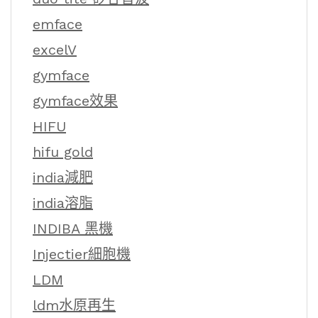
emface
excelV
gymface
gymface效果
HIFU
hifu gold
india減肥
india溶脂
INDIBA 黑機
Injectier細胞機
LDM
ldm水原再生