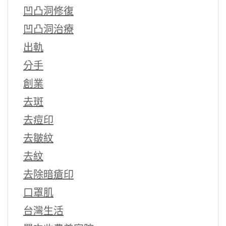
凹凸洞修復
凹凸洞治療
出軌
分手
創業
去斑
去痘印
去皺紋
去紋
去除暗瘡印
口罩肌
台灣生活