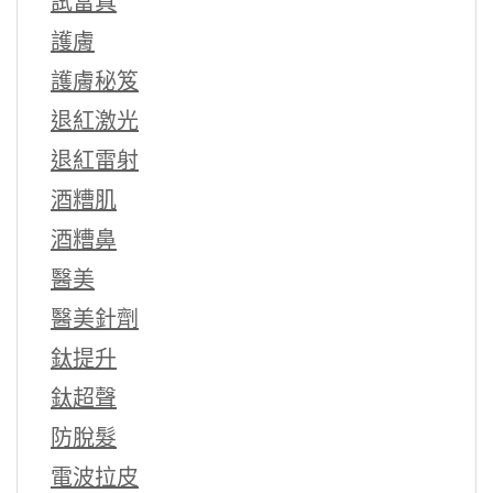
試當真
護膚
護膚秘笈
退紅激光
退紅雷射
酒糟肌
酒糟鼻
醫美
醫美針劑
鈦提升
鈦超聲
防脫髮
電波拉皮