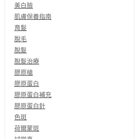
美白臉
肌膚保養指南
育髮
脫毛
脫髮
脫髮治療
膠原槍
膠原蛋白
膠原蛋白補充
膠原蛋白針
色斑
荷爾蒙斑