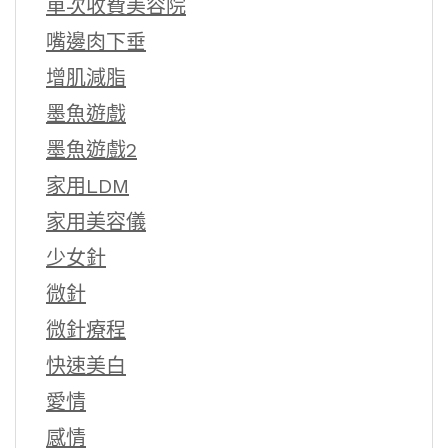
單次收費美容院
嘴邊肉下垂
增肌減脂
墨魚遊戲
墨魚遊戲2
家用LDM
家用美容儀
少女針
微針
微針療程
快速美白
愛情
感情