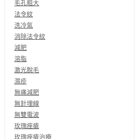
毛孔粗大
法令紋
洗冷氣
消除法令紋
減肥
溶脂
激光脫毛
濕疹
無痛減肥
無針埋線
無雙電波
玫瑰痤瘡
玫瑰痤瘡治療