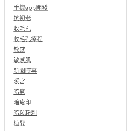
手機app開發
抗初老
收毛孔
收毛孔療程
敏感
敏感肌
新聞時事
暖宮
暗瘡
暗瘡印
暗粒粉刺
植髮