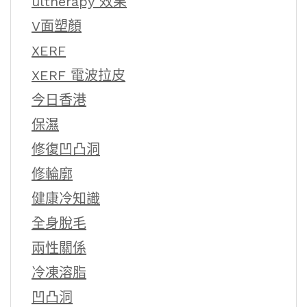
ultherapy 效果
V面塑顏
XERF
XERF 電波拉皮
今日香港
保濕
修復凹凸洞
修輪廓
健康冷知識
全身脫毛
兩性關係
冷凍溶脂
凹凸洞