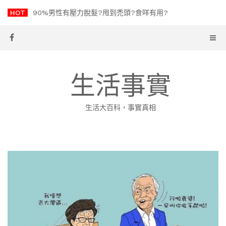
Skip
HOT
90%男性有壓力脫髮?甩到禿頭?食咩有用?
to
content
生活事實
生活大百科，事實真相