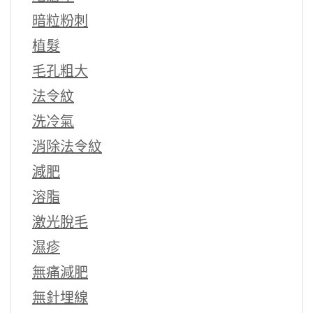
暗粒粉刺
植髮
毛孔粗大
法令紋
洗冷氣
消除法令紋
減肥
溶脂
激光脫毛
濕疹
無痛減肥
無針埋線