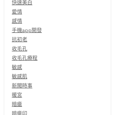
快速美白
愛情
感情
手機app開發
抗初老
收毛孔
收毛孔療程
敏感
敏感肌
新聞時事
暖宮
暗瘡
暗瘡印