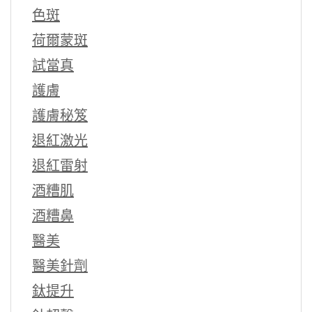
色斑
荷爾蒙斑
試當真
護膚
護膚秘笈
退紅激光
退紅雷射
酒糟肌
酒糟鼻
醫美
醫美針劑
鈦提升