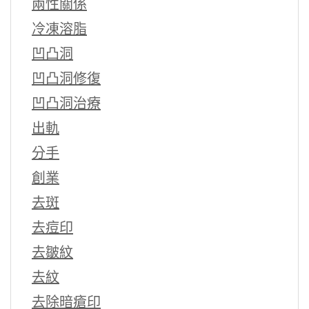
兩性關係
冷凍溶脂
凹凸洞
凹凸洞修復
凹凸洞治療
出軌
分手
創業
去斑
去痘印
去皺紋
去紋
去除暗瘡印