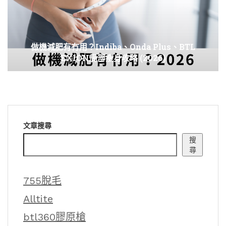
做機減肥有冇用？Indiba、Onda Plus、BTL
EXION局部瘦身攻略 (2026)
文章搜尋
搜
尋
755脫毛
Alltite
btl360膠原槍