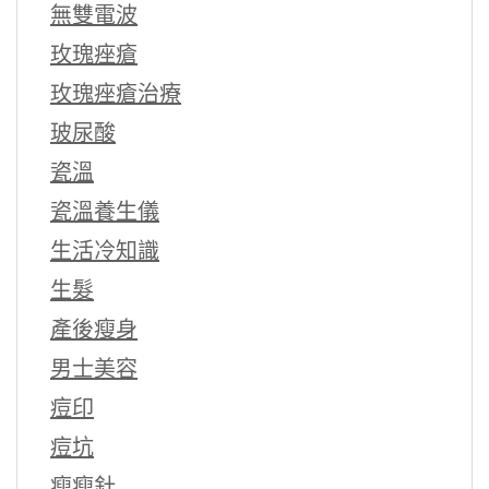
無雙電波
玫瑰痤瘡
玫瑰痤瘡治療
玻尿酸
瓷溫
瓷溫養生儀
生活冷知識
生髮
產後瘦身
男士美容
痘印
痘坑
瘦瘦針