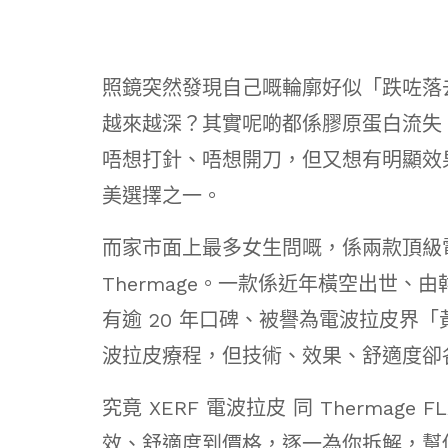
照鏡突然發現自己嘅輪廓好似「跌咗落
越來越深？其實呢啲都係膠原蛋白流失
唔想打針、唔想開刀，但又想有明顯效果
美選擇之一。
而家市面上最多女生問嘅，係兩款頂級電
Thermage。一款係近年橫空出世
有逾 20 年口碑、被譽為電波拉皮界
波拉皮療程，但技術、效果、舒適度卻
究竟 XERF 電波拉皮 同 Therma
效、舒適度到價格，逐一為你拆解，幫