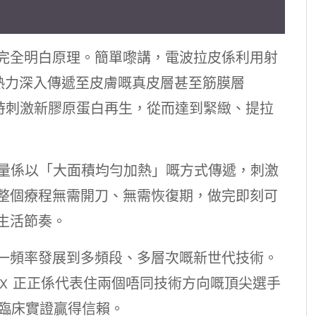
完全明白原理。簡單嚟講，電波拉皮係利用射
能量，將熱力深入傳遞至皮膚嘅真皮層甚至筋膜層
同時刺激新膠原蛋白再生，從而達到緊緻、提拉
嘅能量係以「大面積均勻加熱」嘅方式傳遞，刺激
整個療程無需開刀、無需恢復期，做完即刻可
生活節奏。
一頻率發展到多頻段、多層次嘅新世代技術。
ge FLX 正正係代表住兩個唔同技術方向嘅頂尖選手
臨床實證贏得信賴。