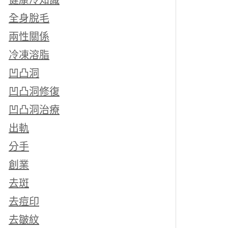
健康冷知識
全身脫毛
兩性關係
冷凍溶脂
凹凸洞
凹凸洞修復
凹凸洞治療
出軌
分手
創業
去斑
去痘印
去皺紋