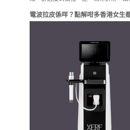
電波拉皮係咩？點解咁多香港女生