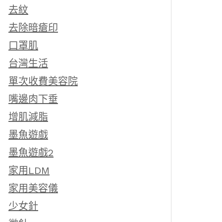
去紋
去除暗瘡印
口罩肌
台灣生活
單次收費美容院
嘴邊肉下垂
增肌減脂
墨魚遊戲
墨魚遊戲2
家用LDM
家用美容儀
少女針