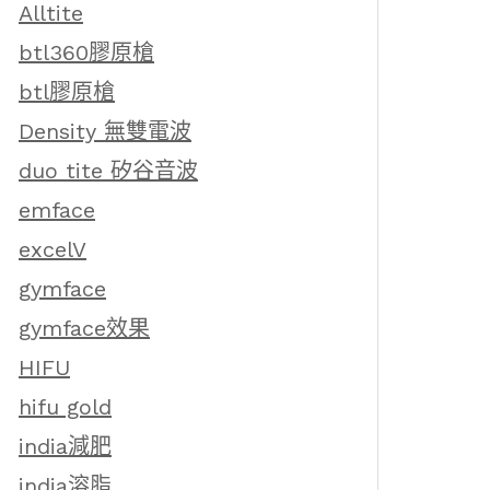
Alltite
btl360膠原槍
btl膠原槍
Density 無雙電波
duo tite 矽谷音波
emface
excelV
gymface
gymface效果
HIFU
hifu gold
india減肥
india溶脂