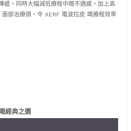
傳遞，同時大幅減低療程中嘅不適感。加上高
² 面部治療頭，令 XERF 電波拉皮 嘅療程效率
皮界嘅經典之選