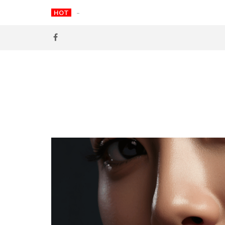
Skip
HOT
為什麼全球譴責港警？新加玻、馬來西亞人不知
to
content