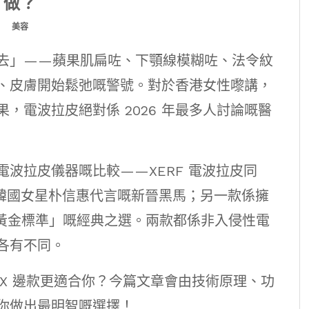
做？
美容
去」——蘋果肌扁咗、下顎線模糊咗、法令紋
、皮膚開始鬆弛嘅警號。對於香港女性嚟講，
，電波拉皮絕對係 2026 年最多人討論嘅醫
波拉皮儀器嘅比較——XERF 電波拉皮同
、由韓國女星朴信惠代言嘅新晉黑馬；另一款係擁
「黃金標準」嘅經典之選。兩款都係非入侵性電
各有不同。
ge FLX 邊款更適合你？今篇文章會由技術原理、功
你做出最明智嘅選擇！