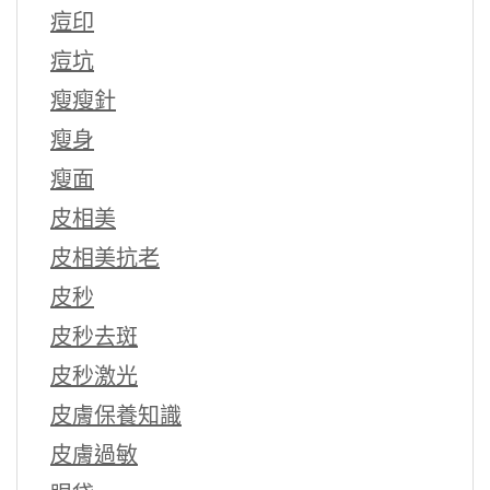
痘印
痘坑
瘦瘦針
瘦身
瘦面
皮相美
皮相美抗老
皮秒
皮秒去斑
皮秒激光
皮膚保養知識
皮膚過敏