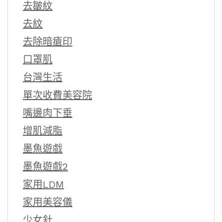
去皺紋
去紋
去除暗瘡印
口罩肌
台灣生活
單次收費美容院
嘴邊肉下垂
增肌減脂
墨魚遊戲
墨魚遊戲2
家用LDM
家用美容儀
少女針