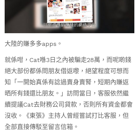
大陸的賺多多apps。
就係咁，Cat喺3日之內被騙走28萬，而呢啲錢
絕大部份都係問朋友借返嚟，絕望程度可想而
知「一開始真係有諗過賣身賣腎，短期內賺返
晒所有錢還比朋友。」訪問當日，客服依然繼
續提議Cat去財務公司貸款，否則所有資金都會
沒收。《東張》主持人曾經嘗試打比客服，但
全部直接傳駁至留言信箱。