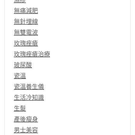
濕疹
無痛減肥
無針埋線
無雙電波
玫瑰痤瘡
玫瑰痤瘡治療
玻尿酸
瓷溫
瓷溫養生儀
生活冷知識
生髮
產後瘦身
男士美容