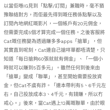
以當佢喺IG見到「點擊/訂閱」兼職時，毫不猶
豫聯絡對方，而佢最先得到嘅任務係點擊以及
訂閱內地網紅嘅影片，一個帳戶有20元佣金，
但需要完成5個才算完成一個任務。之後客服將
Cat嘅任務變為透過賺多多apps「搶單」，但
其實直到呢刻，Cat連自己搶咩單都唔清楚，只
知道「每日搶夠60張就就有佣金」、「一個小
時就可以賺到5百多元」。雖然任何到後來由
「搶單」變成「聯單」，甚至開始需要投放資
金，但Cat不虞有詐。「連本帶利有5、6千元左
右，自己投放成本3、4千元，有錢賺，所以冇
戒心。」後來，當Cat遇上12萬嘅聯單，由於眼