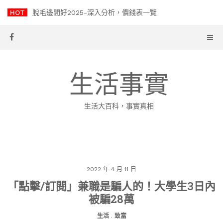
Skip
HOT
脫毛邊間好2025-深入分析，價錢表一覽
to
content
生活事實
生活大百科，事實真相
2022 年 4 月 11 日
「點擊/訂閱」兼職是騙人的！大學生3日內
被騙28萬
生活
.
致富