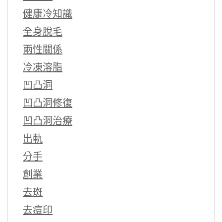
健康冷知識
全身脫毛
兩性關係
冷凍溶脂
凹凸洞
凹凸洞修復
凹凸洞治療
出軌
分手
創業
去斑
去痘印