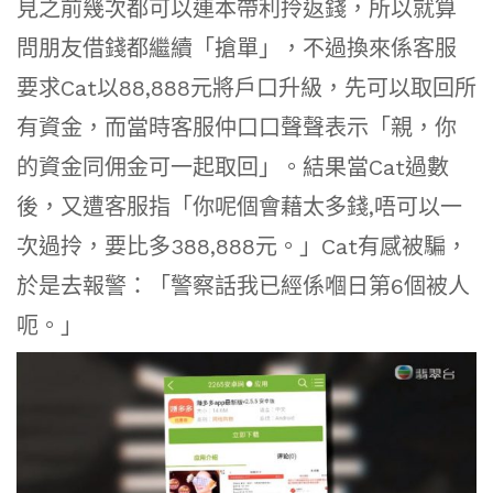
見之前幾次都可以連本帶利拎返錢，所以就算
問朋友借錢都繼續「搶單」，不過換來係客服
要求Cat以88,888元將戶口升級，先可以取回所
有資金，而當時客服仲口口聲聲表示「親，你
的資金同佣金可一起取回」。結果當Cat過數
後，又遭客服指「你呢個會藉太多錢,唔可以一
次過拎，要比多388,888元。」Cat有感被騙，
於是去報警：「警察話我已經係嗰日第6個被人
呃。」