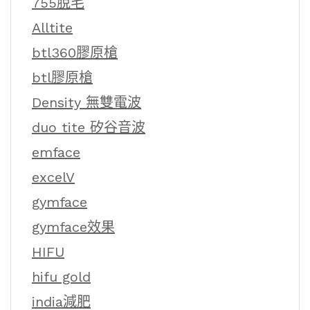
755脫毛
Alltite
btl360膠原槍
btl膠原槍
Density 無雙電波
duo tite 矽谷音波
emface
excelV
gymface
gymface效果
HIFU
hifu gold
india減肥