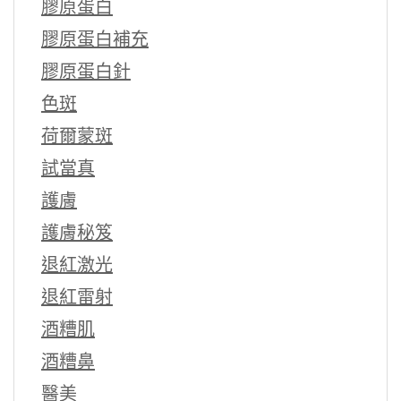
膠原蛋白
膠原蛋白補充
膠原蛋白針
色斑
荷爾蒙斑
試當真
護膚
護膚秘笈
退紅激光
退紅雷射
酒糟肌
酒糟鼻
醫美