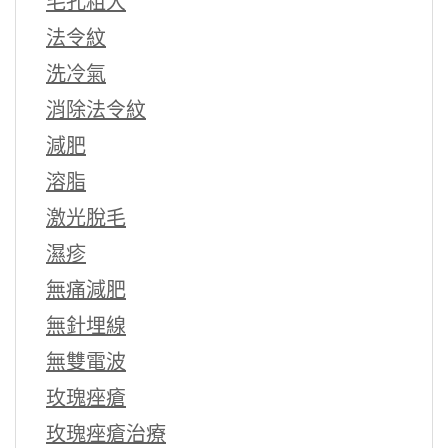
毛孔粗大
法令紋
洗冷氣
消除法令紋
減肥
溶脂
激光脫毛
濕疹
無痛減肥
無針埋線
無雙電波
玫瑰痤瘡
玫瑰痤瘡治療