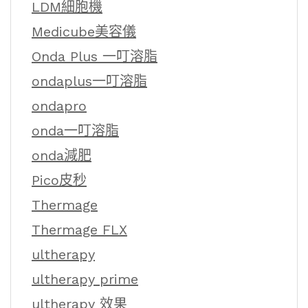
LDM細胞機
Medicube美容儀
Onda Plus 一叮溶脂
ondaplus一叮溶脂
ondapro
onda一叮溶脂
onda減肥
Pico皮秒
Thermage
Thermage FLX
ultherapy
ultherapy prime
ultherapy 效果