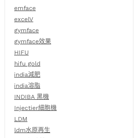
emface
excelV
gymface
gymface效果
HIFU
hifu gold
india減肥
india溶脂
INDIBA 黑機
Injectier細胞機
LDM
ldm水原再生