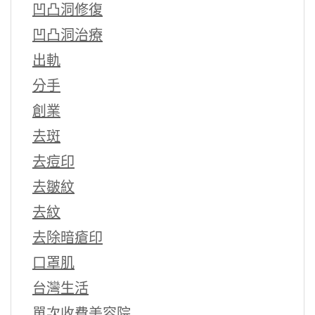
凹凸洞修復
凹凸洞治療
出軌
分手
創業
去斑
去痘印
去皺紋
去紋
去除暗瘡印
口罩肌
台灣生活
單次收費美容院