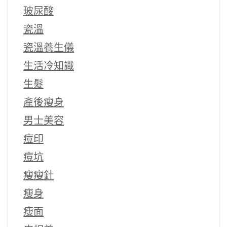
玻尿酸
瓷溫
瓷溫養生儀
生活冷知識
生髮
產後瘦身
男士美容
痘印
痘坑
瘦瘦針
瘦身
瘦面