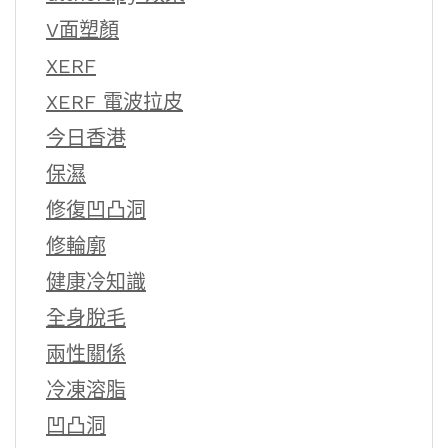
V面塑顏
XERF
XERF 電波拉皮
今日香港
保濕
修復凹凸洞
修輪廓
健康冷知識
全身脫毛
兩性關係
冷凍溶脂
凹凸洞