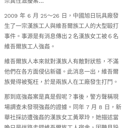
宗異性滋擾案…
2009 年 6 月 25～26 日，中國旭日玩具廠發
生了一宗漢族工人與維吾爾族工人的大型毆打
事件。事源是有消息傳出２名漢族女工被６名
維吾爾族工人強姦。
維吾爾族人本來就對漢族人有敵對狀態，不滿
他們在各方面侵佔新疆。此消息一出，維吾爾
族覺得被冤枉，於是兩族人在工廠發生打鬥。
那到底強姦案是真是假呢？事後，警方聲稱現
場調查未發現強姦的證據。同年 7 月 8 日，新
華社採訪遭強姦的漢族女工黃翠玲，她描述當
晚只是迷路走錯維吾爾族工人宿舍，因聽見跺