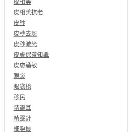
皮相美
皮相美抗老
皮秒
皮秒去斑
皮秒激光
皮膚保養知識
皮膚過敏
眼袋
眼袋槍
移民
精靈耳
精靈針
細胞機