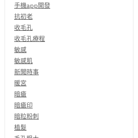
手機app開發
抗初老
收毛孔
收毛孔療程
敏感
敏感肌
新聞時事
暖宮
暗瘡
暗瘡印
暗粒粉刺
植髮