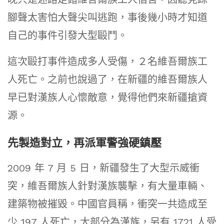
腳聲太害怕大聲尖叫逃跑，事後幾小時才知道
自己的事件引發大型毆鬥。
這次毆打事件造成多人受傷，２名維吾爾族工
人死亡。之前也說過了，在新疆的維吾爾族人
早已對漢族人心懷敵意，覺得他們來新疆搶資
源。
先製造對立，再派軍警強硬鎮壓
2009 年 7 月 5 日，新疆發生了大型示威衝
突，維吾爾族人針對漢族襲擊，有大量車輛、
建築物被摧毀。中國官員稱，衝突一共造成至
少 197 人死亡，大部分為漢族，另有 1721 人受