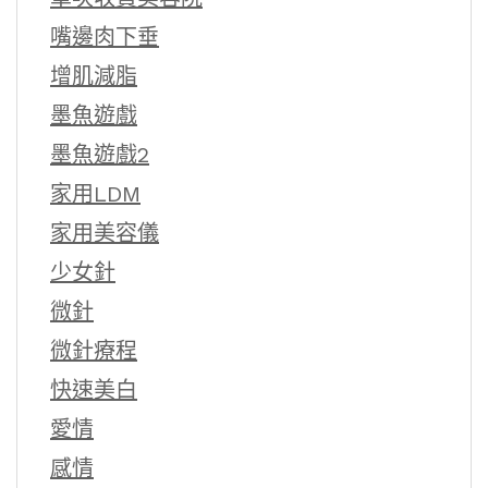
嘴邊肉下垂
增肌減脂
墨魚遊戲
墨魚遊戲2
家用LDM
家用美容儀
少女針
微針
微針療程
快速美白
愛情
感情