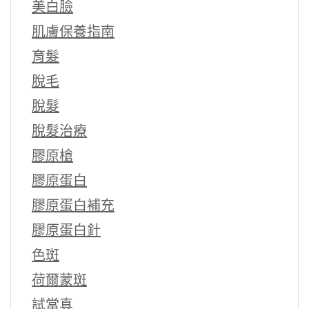
美白臉
肌膚保養指南
育髮
脫毛
脫髮
脫髮治療
膠原槍
膠原蛋白
膠原蛋白補充
膠原蛋白針
色斑
荷爾蒙斑
試當真