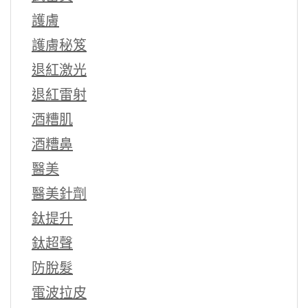
護膚
護膚秘笈
退紅激光
退紅雷射
酒糟肌
酒糟鼻
醫美
醫美針劑
鈦提升
鈦超聲
防脫髮
電波拉皮